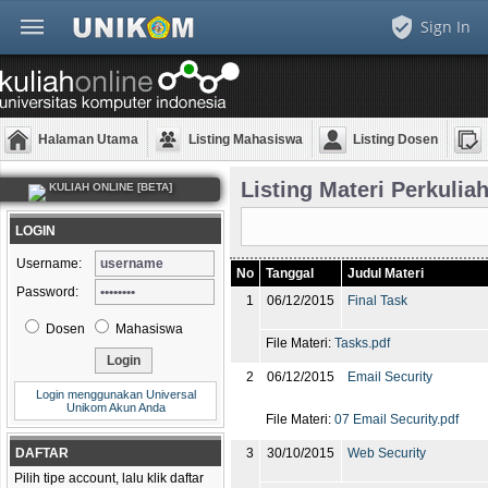
Sign In
Halaman Utama
Listing Mahasiswa
Listing Dosen
Listing Materi Perkulia
KULIAH ONLINE [BETA]
LOGIN
Username:
No
Tanggal
Judul Materi
Password:
1
06/12/2015
Final Task
Dosen
Mahasiswa
File Materi:
Tasks.pdf
2
06/12/2015
Email Security
Login menggunakan Universal
Unikom Akun Anda
File Materi:
07 Email Security.pdf
DAFTAR
3
30/10/2015
Web Security
Pilih tipe account, lalu klik daftar