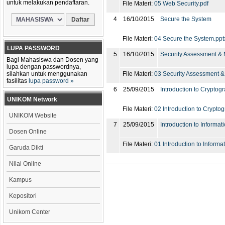
untuk melakukan pendaftaran.
File Materi:
05 Web Security.pdf
4
16/10/2015
Secure the System
File Materi:
04 Secure the System.ppt
LUPA PASSWORD
5
16/10/2015
Security Assessment & 
Bagi Mahasiswa dan Dosen yang
lupa dengan passwordnya,
silahkan untuk menggunakan
File Materi:
03 Security Assessment &
fasilitas
lupa password »
6
25/09/2015
Introduction to Cryptog
UNIKOM Network
File Materi:
02 Introduction to Crypto
UNIKOM Website
7
25/09/2015
Introduction to Informat
Dosen Online
File Materi:
01 Introduction to Informat
Garuda Dikti
Nilai Online
Kampus
Kepositori
Unikom Center