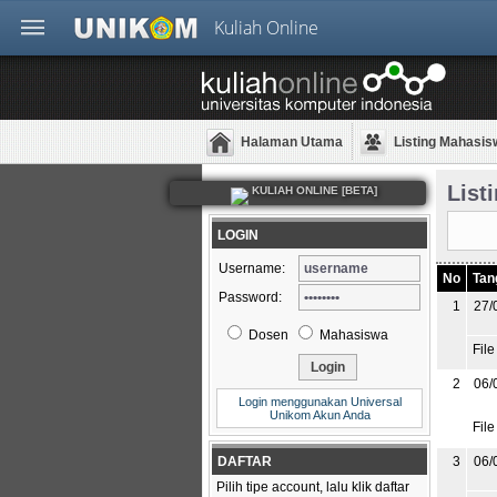
Kuliah Online
Halaman Utama
Listing Mahasis
List
KULIAH ONLINE [BETA]
LOGIN
Username:
No
Tan
Password:
1
27/
Dosen
Mahasiswa
File
2
06/
Login menggunakan Universal
Unikom Akun Anda
File
DAFTAR
3
06/
Pilih tipe account, lalu klik daftar