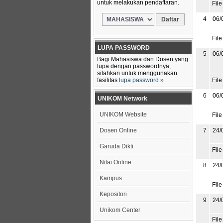
untuk melakukan pendaftaran.
File
4
06/
File
LUPA PASSWORD
5
06/
Bagi Mahasiswa dan Dosen yang
lupa dengan passwordnya,
silahkan untuk menggunakan
fasilitas
lupa password »
File
6
06/
UNIKOM Network
UNIKOM Website
File
Dosen Online
7
24/
Garuda Dikti
File
Nilai Online
8
24/
Kampus
File
Kepositori
9
24/
Unikom Center
File