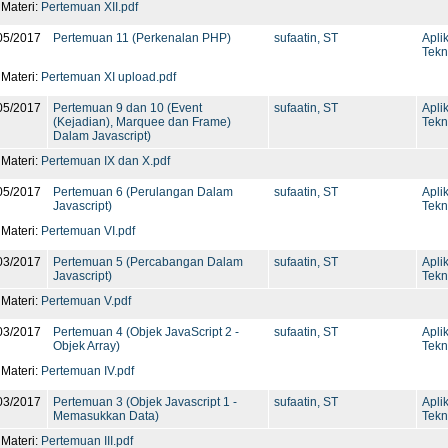
 Materi:
Pertemuan XII.pdf
05/2017
Pertemuan 11 (Perkenalan PHP)
sufaatin, ST
Apli
Tekn
 Materi:
Pertemuan XI upload.pdf
05/2017
Pertemuan 9 dan 10 (Event
sufaatin, ST
Apli
(Kejadian), Marquee dan Frame)
Tekn
Dalam Javascript)
 Materi:
Pertemuan IX dan X.pdf
05/2017
Pertemuan 6 (Perulangan Dalam
sufaatin, ST
Apli
Javascript)
Tekn
 Materi:
Pertemuan VI.pdf
03/2017
Pertemuan 5 (Percabangan Dalam
sufaatin, ST
Apli
Javascript)
Tekn
 Materi:
Pertemuan V.pdf
03/2017
Pertemuan 4 (Objek JavaScript 2 -
sufaatin, ST
Apli
Objek Array)
Tekn
 Materi:
Pertemuan IV.pdf
03/2017
Pertemuan 3 (Objek Javascript 1 -
sufaatin, ST
Apli
Memasukkan Data)
Tekn
 Materi:
Pertemuan III.pdf