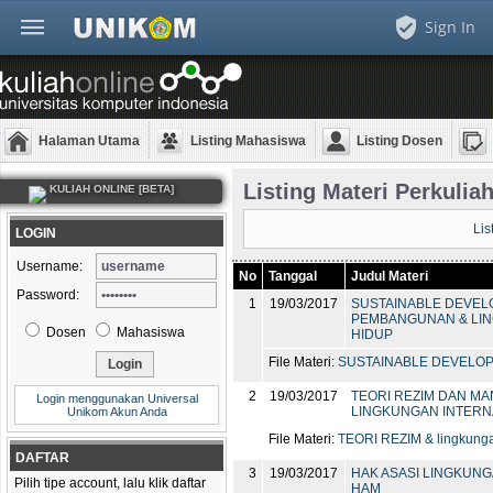
Sign In
Halaman Utama
Listing Mahasiswa
Listing Dosen
Listing Materi Perkulia
KULIAH ONLINE [BETA]
Lis
LOGIN
Username:
No
Tanggal
Judul Materi
Password:
1
19/03/2017
SUSTAINABLE DEVEL
PEMBANGUNAN & LI
Dosen
Mahasiswa
HIDUP
File Materi:
SUSTAINABLE DEVELO
2
19/03/2017
TEORI REZIM DAN M
Login menggunakan Universal
LINGKUNGAN INTERN
Unikom Akun Anda
File Materi:
TEORI REZIM & lingkunga
DAFTAR
3
19/03/2017
HAK ASASI LINGKUNG
Pilih tipe account, lalu klik daftar
HAM