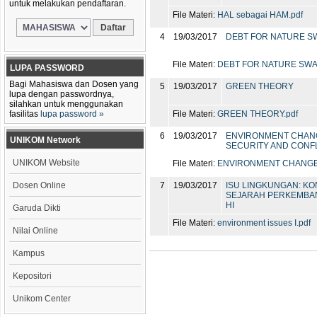
untuk melakukan pendaftaran.
File Materi:
HAL sebagai HAM.pdf
4
19/03/2017
DEBT FOR NATURE S
File Materi:
DEBT FOR NATURE SWAP
LUPA PASSWORD
Bagi Mahasiswa dan Dosen yang
5
19/03/2017
GREEN THEORY
lupa dengan passwordnya,
silahkan untuk menggunakan
fasilitas
lupa password »
File Materi:
GREEN THEORY.pdf
6
19/03/2017
ENVIRONMENT CHAN
UNIKOM Network
SECURITY AND CONF
UNIKOM Website
File Materi:
ENVIRONMENT CHANGE,
Dosen Online
7
19/03/2017
ISU LINGKUNGAN: K
SEJARAH PERKEMBA
HI
Garuda Dikti
File Materi:
environment issues I.pdf
Nilai Online
Kampus
Kepositori
Unikom Center