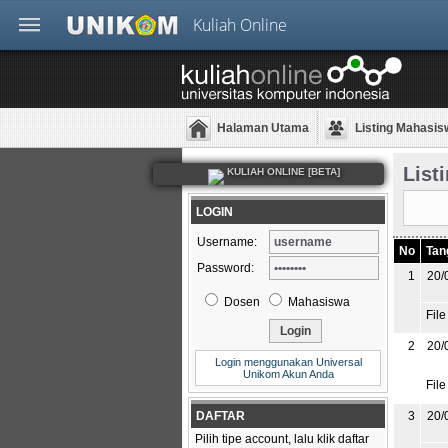
Kuliah Online
Halaman Utama
Listing Mahasis
List
KULIAH ONLINE [BETA]
LOGIN
Username:
No
Tan
Password:
1
20/
Dosen
Mahasiswa
File
2
20/
Login menggunakan Universal
Unikom Akun Anda
File
DAFTAR
3
20/
Pilih tipe account, lalu klik daftar