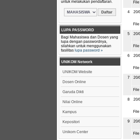
untuk melakukan pendaftaran.
File
4
20/
File
LUPA PASSWORD
5
20/
Bagi Mahasiswa dan Dosen yang
lupa dengan passwordnya,
silahkan untuk menggunakan
File
fasilitas
lupa password »
6
20/
UNIKOM Network
File
UNIKOM Website
7
20/
Dosen Online
File
Garuda Dikti
8
20/
Nilai Online
File
Kampus
9
20/
Kepositori
Unikom Center
File