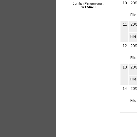
10
20/
Jumlah Pengunjung :
87174470
File
11
20/
File
12
20/
File
13
20/
File
14
20/
File