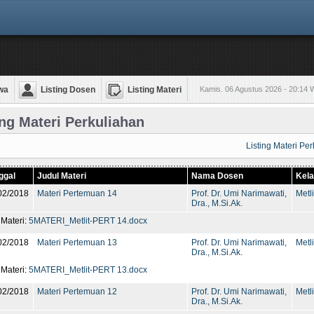
wa
Listing Dosen
Listing Materi
Kamis. 06 Agustus 2026 - 20:14 
ing Materi Perkuliahan
Listing Materi Pe
ggal
Judul Materi
Nama Dosen
Kel
02/2018
Materi Pertemuan 14
Prof. Dr. Umi Narimawati,
Metli
Dra., M.Si.Ak.
 Materi:
5MATERI_Metlit-PERT 14.docx
02/2018
Materi Pertemuan 13
Prof. Dr. Umi Narimawati,
Metli
Dra., M.Si.Ak.
 Materi:
5MATERI_Metlit-PERT 13.docx
02/2018
Materi Pertemuan 12
Prof. Dr. Umi Narimawati,
Metli
Dra., M.Si.Ak.