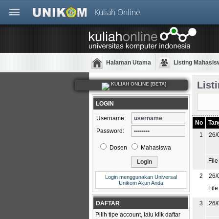
Kuliah Online
Halaman Utama
Listing Mahasis
List
KULIAH ONLINE [BETA]
LOGIN
Username:
No
Tan
Password:
1
26/
Dosen
Mahasiswa
File
2
26/
Login menggunakan Universal
Unikom Akun Anda
File
DAFTAR
3
26/
Pilih tipe account, lalu klik daftar