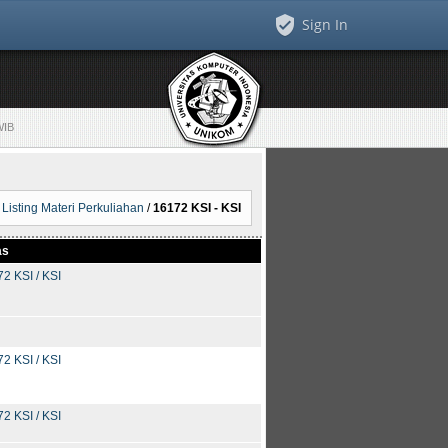
Sign In
WIB
Listing Materi Perkuliahan
/
16172 KSI - KSI
as
2 KSI / KSI
2 KSI / KSI
2 KSI / KSI