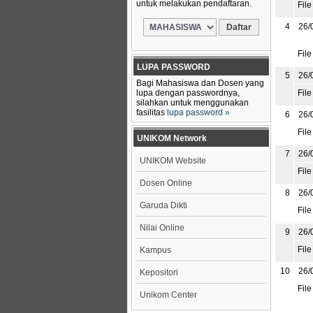
untuk melakukan pendaftaran.
File
4
26/
File
LUPA PASSWORD
5
26/
Bagi Mahasiswa dan Dosen yang
lupa dengan passwordnya,
File
silahkan untuk menggunakan
fasilitas
lupa password »
6
26/
File
UNIKOM Network
7
26/
UNIKOM Website
File
Dosen Online
8
26/
Garuda Dikti
File
Nilai Online
9
26/
File
Kampus
10
26/
Kepositori
File
Unikom Center