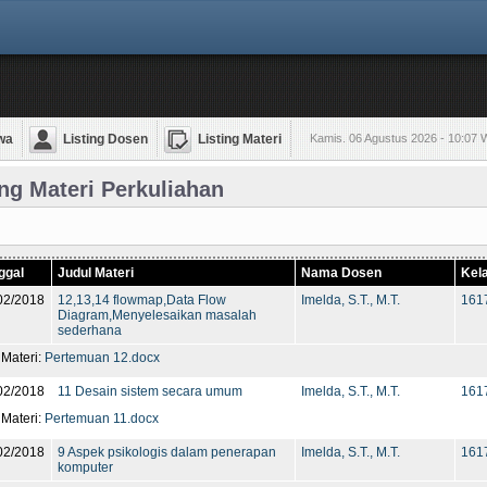
wa
Listing Dosen
Listing Materi
Kamis. 06 Agustus 2026 - 10:07 
ing Materi Perkuliahan
ggal
Judul Materi
Nama Dosen
Kel
02/2018
12,13,14 flowmap,Data Flow
Imelda, S.T., M.T.
1617
Diagram,Menyelesaikan masalah
sederhana
 Materi:
Pertemuan 12.docx
02/2018
11 Desain sistem secara umum
Imelda, S.T., M.T.
1617
 Materi:
Pertemuan 11.docx
02/2018
9 Aspek psikologis dalam penerapan
Imelda, S.T., M.T.
1617
komputer