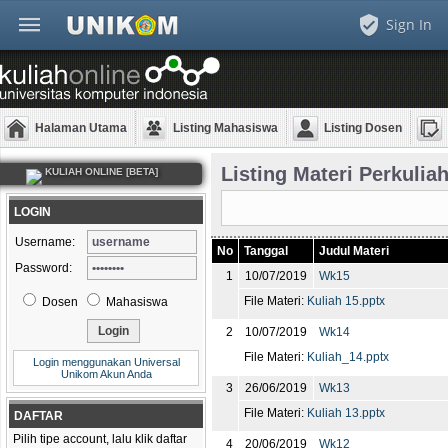
Sign In
Halaman Utama
Listing Mahasiswa
Listing Dosen
Listing Materi Perkulia
KULIAH ONLINE [BETA]
LOGIN
Username:
No
Tanggal
Judul Materi
Password:
1
10/07/2019
Wk15
File Materi:
Kuliah 15.pptx
Dosen
Mahasiswa
2
10/07/2019
Wk14
File Materi:
Kuliah_14.pptx
Login menggunakan Universal
Unikom Akun Anda
3
26/06/2019
Wk13
File Materi:
Kuliah 13.pptx
DAFTAR
Pilih tipe account, lalu klik daftar
4
20/06/2019
Wk12