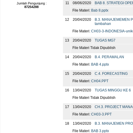
11
08/06/2020
BAB 8. STRATEGI OPE
Jumlah Pengunjung :
87254288
File Materi:
Bab 8.pptx
12
20/04/2020
B.3. MANAJEMEMEN 
tambahan
File Materi:
CH03-3-INDONESIA-uni
13
20/04/2020
TUGAS MG7
File Materi Tidak Dipublish
14
20/04/2020
B.4. PERAMALAN
File Materi:
BAB 4.pptx
15
20/04/2020
C.4. FORECASTING
File Materi:
CH04.PPT
16
13/04/2020
TUGAS MINGGU KE 6
File Materi Tidak Dipublish
17
13/04/2020
CH.3. PROJECT MAN
File Materi:
CH03-3.PPT
18
13/04/2020
B.3. MANAJEMEN PR
File Materi:
BAB 3.pptx