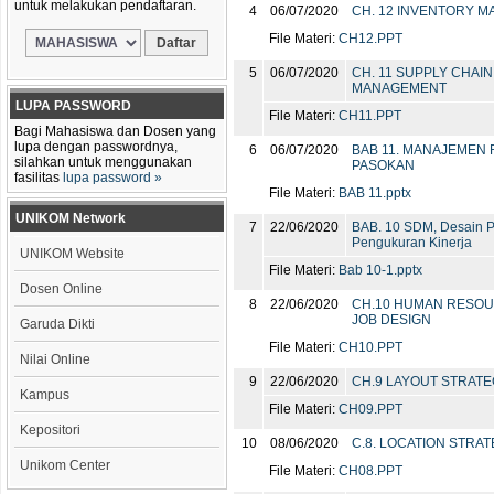
untuk melakukan pendaftaran.
4
06/07/2020
CH. 12 INVENTORY 
File Materi:
CH12.PPT
5
06/07/2020
CH. 11 SUPPLY CHAIN
MANAGEMENT
LUPA PASSWORD
File Materi:
CH11.PPT
Bagi Mahasiswa dan Dosen yang
lupa dengan passwordnya,
6
06/07/2020
BAB 11. MANAJEMEN 
silahkan untuk menggunakan
PASOKAN
fasilitas
lupa password »
File Materi:
BAB 11.pptx
UNIKOM Network
7
22/06/2020
BAB. 10 SDM, Desain P
Pengukuran Kinerja
UNIKOM Website
File Materi:
Bab 10-1.pptx
Dosen Online
8
22/06/2020
CH.10 HUMAN RESO
JOB DESIGN
Garuda Dikti
File Materi:
CH10.PPT
Nilai Online
9
22/06/2020
CH.9 LAYOUT STRAT
Kampus
File Materi:
CH09.PPT
Kepositori
10
08/06/2020
C.8. LOCATION STRAT
Unikom Center
File Materi:
CH08.PPT