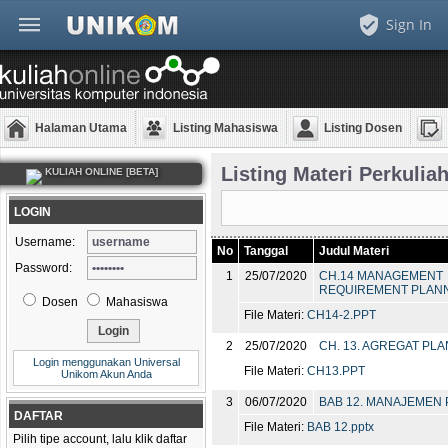
Sign In
Halaman Utama
Listing Mahasiswa
Listing Dosen
Listing Materi Perkulia
KULIAH ONLINE [BETA]
LOGIN
Username:
No
Tanggal
Judul Materi
Password:
1
25/07/2020
CH.14 MANAGEMENT
REQUIREMENT PLANN
Dosen
Mahasiswa
File Materi:
CH14-2.PPT
2
25/07/2020
CH. 13. AGREGAT PL
Login menggunakan Universal
File Materi:
CH13.PPT
Unikom Akun Anda
3
06/07/2020
BAB 12. MANAJEMEN
DAFTAR
File Materi:
BAB 12.pptx
Pilih tipe account, lalu klik daftar