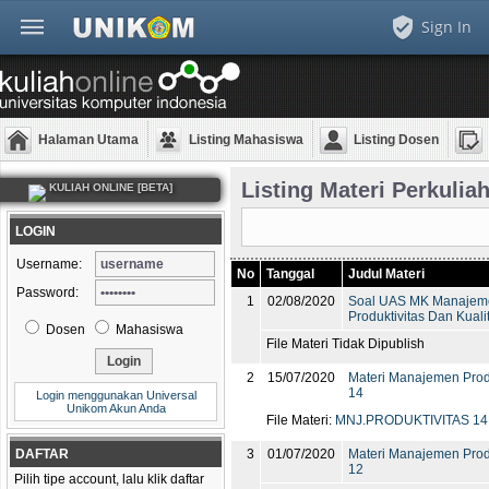
Sign In
Halaman Utama
Listing Mahasiswa
Listing Dosen
Listing Materi Perkulia
KULIAH ONLINE [BETA]
LOGIN
Username:
No
Tanggal
Judul Materi
Password:
1
02/08/2020
Soal UAS MK Manajem
Produktivitas Dan Kuali
Dosen
Mahasiswa
File Materi Tidak Dipublish
2
15/07/2020
Materi Manajemen Produ
14
Login menggunakan Universal
Unikom Akun Anda
File Materi:
MNJ.PRODUKTIVITAS 14.
DAFTAR
3
01/07/2020
Materi Manajemen Produ
12
Pilih tipe account, lalu klik daftar