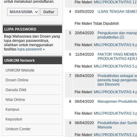
untuk melakukan pendaftaran.
File Materi:
MNJ.PRODUKTIVITAS 12.
4
03/05/2020
UJIAN TENGAH SEME
File Materi Tidak Dipublish
LUPA PASSWORD
5
20/04/2020
Pengukuran dan mana
Bagi Mahasiswa dan Dosen yang
produktivitas (2)
lupa dengan passwordnya,
silahkan untuk menggunakan
File Materi:
MNJ.PRODUKTIVITAS 6.p
fasilitas
lupa password »
6
11/04/2020
FAKTOR YANG MEME
PRODUKTIVITAS KER
UNIKOM Network
File Materi:
MNJ.PRODUKTIVITAS 5.p
UNIKOM Website
7
06/04/2020
Produktivitas sebagai s
Dosen Online
penentu bagi pengemb
dan Ekonomi
Garuda Dikti
File Materi:
MNJ.PRODUKTIVITAS 4.p
Nilai Online
8
06/04/2020
Manajemen Produktivit
Kampus
File Materi:
MNJ.PRODUKTIVITAS 3.p
Kepositori
9
06/04/2020
Produktivitas dan Sum
Manusia
Unikom Center
File Materi:
MNJ.PRODUKTIVITAS 2.p