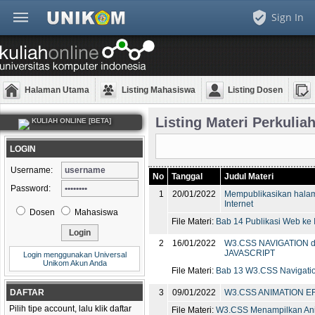
Sign In
Halaman Utama
Listing Mahasiswa
Listing Dosen
Listing Materi Perkulia
KULIAH ONLINE [BETA]
LOGIN
Username:
No
Tanggal
Judul Materi
Password:
1
20/01/2022
Mempublikasikan hala
Internet
Dosen
Mahasiswa
File Materi:
Bab 14 Publikasi Web ke I
2
16/01/2022
W3.CSS NAVIGATION 
JAVASCRIPT
Login menggunakan Universal
Unikom Akun Anda
File Materi:
Bab 13 W3.CSS Navigatio
DAFTAR
3
09/01/2022
W3.CSS ANIMATION E
Pilih tipe account, lalu klik daftar
File Materi:
W3.CSS Menampilkan Anim