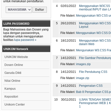
untuk melakukan pendaftaran.
4
02/01/2022
Menggunakan W3CSS 
membuat INPUT dan L
File Materi:
Menggunakan W3 CSS unt
5
26/12/2021
Menggunakan W3 CSS 
LUPA PASSWORD
Layout
Bagi Mahasiswa dan Dosen yang
lupa dengan passwordnya,
File Materi:
Menggunakan W3 CSS Disp
silahkan untuk menggunakan
fasilitas
lupa password »
6
18/12/2021
Menggunakan W3 CSS
dalam Web
UNIKOM Network
File Materi:
Mengunakan W3.CSS Fra
UNIKOM Website
7
14/12/2021
File Gambar Pendukun
File Materi:
images.zip
Dosen Online
8
14/12/2021
File Pendukung CSS
Garuda Dikti
File Materi:
image.zip
Nilai Online
9
14/12/2021
Pengenalan CSS
Kampus
File Materi:
Bab 8 Pengenalan CSS.p
Kepositori
10
30/11/2021
UJIAN TENGAH SEME
Pemrograman WEB 1 Ke
Unikom Center
1