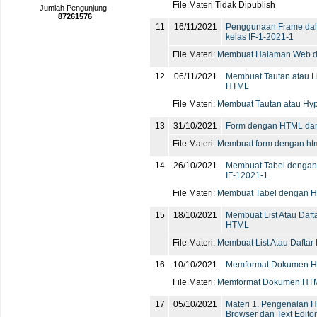
File Materi Tidak Dipublish
Jumlah Pengunjung :
87261576
11
16/11/2021
Penggunaan Frame da
kelas IF-1-2021-1
File Materi:
Membuat Halaman Web d
12
06/11/2021
Membuat Tautan atau L
HTML
File Materi:
Membuat Tautan atau Hyp
13
31/10/2021
Form dengan HTML da
File Materi:
Membuat form dengan htm
14
26/10/2021
Membuat Tabel dengan
IF-12021-1
File Materi:
Membuat Tabel dengan H
15
18/10/2021
Membuat List Atau Daf
HTML
File Materi:
Membuat List Atau Dafta
16
10/10/2021
Memformat Dokumen 
File Materi:
Memformat Dokumen HTM
17
05/10/2021
Materi 1. Pengenalan
Browser dan Text Editor