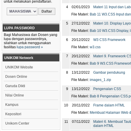
untuk melakukan pendaftaran.
4
02/01/2023
Materi 11 Input dan Lab
File Materi:
Bab 11 W3.CSS Input dan
5
27/12/2022
Materi 10. Display Layo
LUPA PASSWORD
File Materi:
Bab 10 W3.CSS Display, l
Bagi Mahasiswa dan Dosen yang
lupa dengan passwordnya,
6
20/12/2022
W3 CSS Framework
silahkan untuk menggunakan
fasilitas
lupa password »
File Materi:
w3.css
7
20/12/2022
Materi 9. Framework C
UNIKOM Network
File Materi:
Bab 9 W3.CSS Framework
UNIKOM Website
8
13/12/2022
Gambar pendukung
Dosen Online
File Materi:
images_1.zip
Garuda Dikti
9
13/12/2022
Pengenalan CSS
Nilai Online
File Materi:
Bab 8 Pengenalan CSS.p
Kampus
10
20/11/2022
Frame dalam HTML
File Materi:
Membuat Halaman Web d
Kepositori
11
07/11/2022
Materi 6. Membuat Taut
Unikom Center
dalam HTML