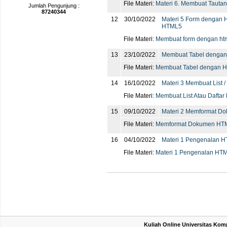
File Materi:
Materi 6. Membuat Tautan
Jumlah Pengunjung :
87240344
12
30/10/2022
Materi 5 Form dengan
HTML5
File Materi:
Membuat form dengan htm
13
23/10/2022
Membuat Tabel denga
File Materi:
Membuat Tabel dengan H
14
16/10/2022
Materi 3 Membuat List /
File Materi:
Membuat List Atau Dafta
15
09/10/2022
Materi 2 Memformat 
File Materi:
Memformat Dokumen HTM
16
04/10/2022
Materi 1 Pengenalan 
File Materi:
Materi 1 Pengenalan HTM
Kuliah Online Universitas Kom