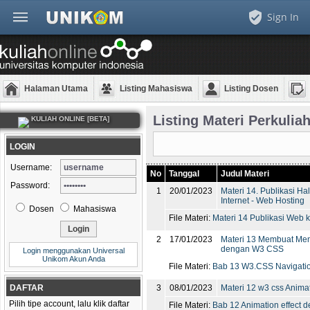
Sign In
Halaman Utama
Listing Mahasiswa
Listing Dosen
Listing Materi Perkulia
KULIAH ONLINE [BETA]
LOGIN
Username:
No
Tanggal
Judul Materi
Password:
1
20/01/2023
Materi 14. Publikasi 
Internet - Web Hosting
Dosen
Mahasiswa
File Materi:
Materi 14 Publikasi Web k
2
17/01/2023
Materi 13 Membuat Men
dengan W3 CSS
Login menggunakan Universal
Unikom Akun Anda
File Materi:
Bab 13 W3.CSS Navigatio
DAFTAR
3
08/01/2023
Materi 12 w3 css Animat
Pilih tipe account, lalu klik daftar
File Materi:
Bab 12 Animation effect